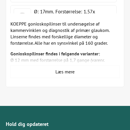
Ø: 17mm, Forstørrelse: 1,57x
KOEPPE gonioskopilinser til undersøgelse af
kammervinklen og diagnostik af primær glaukom.
Linserne findes med forskellige diameter og
Ø: 18mm, Forstørrelse: 1,53x
forstørrelse. Alle har en synsvinkel på 160 grader.
Gonioskopilinser findes i følgende varianter:
Ø 12 mm med forstørrelse på 1,7 gange (varenr.
173577)
Ø: 19mm, Forstørrelse: 1,50x
Læs mere
Ø 14 mm med forstørrelse på 1,7 gange (varenr.
173573)
Ø 16 mm med forstørrelse på 1,61 gange (varenr.
173578)
Ø 17 mm med forstørrelse på 1,57 gange (varenr.
173574)
Ø 18 mm med forstørrelse på 1,53 gange (varenr.
173575)
Hold dig opdateret
Ø 19 mm med forstørrelse på 1,5 gange (varenr.