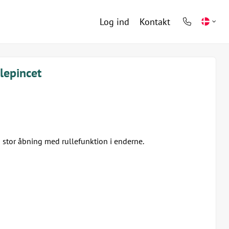
Log ind
Kontakt
phone
light
lepincet
 stor åbning med rullefunktion i enderne.