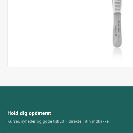
Hold dig opdateret
Kurser, nyheder og gode tilbud – direkte i din indbakke.