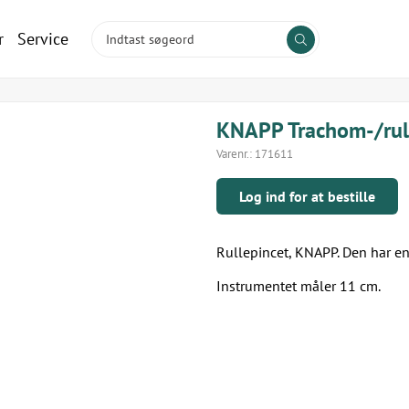
r
Service
KNAPP Trachom-/rul
Varenr.:
171611
Log ind for at bestille
Rullepincet, KNAPP. Den har en
Instrumentet måler 11 cm.