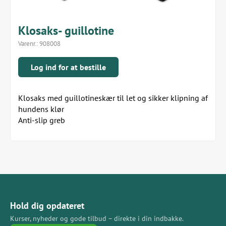
Klosaks- guillotine
Varenr.:
908008
Log ind for at bestille
Klosaks med guillotineskær til let og sikker klipning af
hundens klør
Anti-slip greb
Hold dig opdateret
Kurser, nyheder og gode tilbud – direkte i din indbakke.