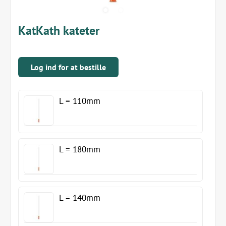
KatKath kateter
Log ind for at bestille
L = 110mm
L = 180mm
L = 140mm