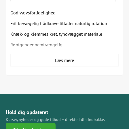
God vævsforligelighed
Frit bevægelig trådkrave tillader naturlig rotation
Knæk- og klemmesikret, tyndvægget materiale
Røntgengennemtrængelig
Nem at placere
Læs mere
Ikke nødvendig at anvende en mandrin
Atraumatisk sprøjte
Kun åben forrest, lukket siden
Hold dig opdateret
Kurser, nyheder og gode tilbud – direkte i din indbakke.