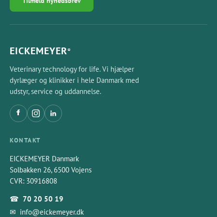
Tilmeld nyhedsbrev
EICKEMEYER
®
Veterinary technology for life. Vi hjælper
dyrlæger og klinikker i hele Danmark med
udstyr, service og uddannelse.
KONTAKT
EICKEMEYER Danmark
Solbakken 26, 6500 Vojens
CVR: 30916808
☎
70 20 50 19
✉
info@eickemeyer.dk