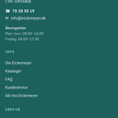
CVR: 30916808
☎
70 20 50 19
✉
info@eickemeyer.dk
Åbningstider
Man–tors: 08.00–16.00
Fredag: 08.00–15.00
INFO
Om Eickemeyer
Kataloger
FAQ
Kundeservice
Job hos Eickemeyer
SERVICE