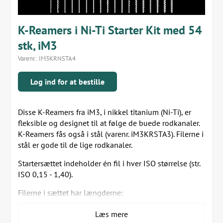
K-Reamers i Ni-Ti Starter Kit med 54
stk, iM3
Varenr.:
IM3KRNSTA4
Log ind for at bestille
Disse K-Reamers fra iM3, i nikkel titanium (Ni-Ti), er
fleksible og designet til at følge de buede rodkanaler.
K-Reamers fås også i stål (varenr. iM3KRSTA3). Filerne i
stål er gode til de lige rodkanaler.
Startersættet indeholder én fil i hver ISO størrelse (str.
ISO 0,15 - 1,40).
Filerne i sættet har længderne:
31 mm (arbejdende del af filen 16mm)
Læs mere
60 mm (arbejdende del af filen 30 mm)