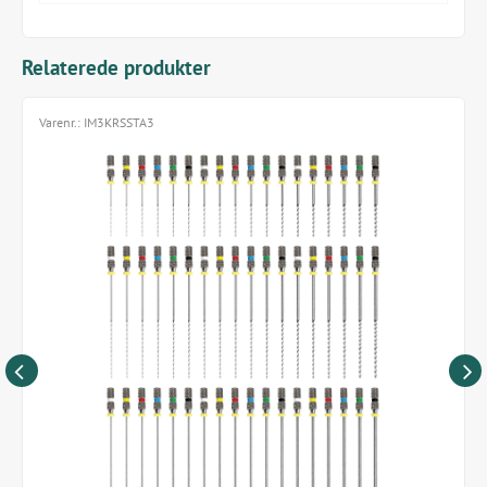
80 mm (arbejdende del af filen 30 mm)
Ni-Ti K-Reamers bruges med drejende bevægelser i
Relaterede produkter
urets retning. De har færre drejninger end almindelige
K-filer.
Varenr.:
IM3KRSSTA3
K-Reamers Starter Kit i nikkel titanium kort fortalt:
1 fil af hver ISO størrelse 0,15-1,40 i hver længde
(i alt 54 stk.)
Længde: 31, 60 og 80 mm (120 mm er kun
tilgængelig i stål, varenr. HUViM3KRS12116)
Leveres usterile
Til engangsbrug, tåler autoklave
iM3 Control Cut: ISO størrelsen refererer til samme
nummer på tværs af iM3’s filer, H-filer, Gutta Perca
Points og Paper Points.