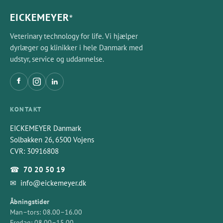
EICKEMEYER
®
Veterinary technology for life. Vi hjælper
dyrlæger og klinikker i hele Danmark med
udstyr, service og uddannelse.
KONTAKT
EICKEMEYER Danmark
Solbakken 26, 6500 Vojens
CVR: 30916808
☎
70 20 50 19
✉
info@eickemeyer.dk
Åbningstider
Man–tors: 08.00–16.00
Fredag: 08.00–15.00