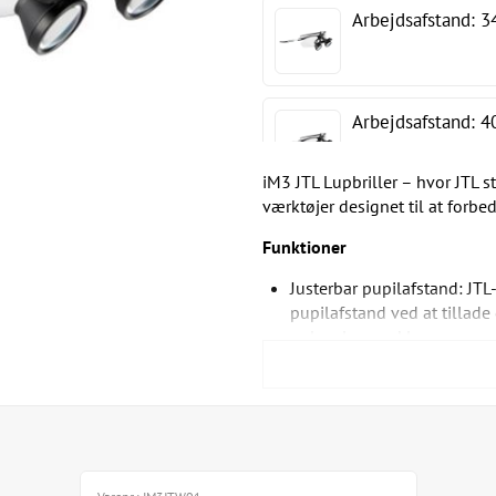
Arbejdsafstand:
Arbejdsafstand:
iM3 JTL Lupbriller – hvor JTL st
værktøjer designet til at forbe
Funktioner
Justerbar pupilafstand: JTL
pupilafstand ved at tillade 
oplevelsen enklere.
Innovativ kædehængsel: Uds
stabile synsvinkler med e
hvilket gør det nemt at tilp
Klart syn: De optiske linser
billeder til nøjagtige beha
Letvægtsstel: Fremstillet a