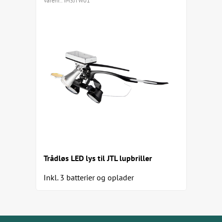
Varenr.:
IM3JTW01
fjerlette stel tilbyder hol
længerevarende procedurer
LED lys kan tilkøbes (varenr. IM3
Fordele:
Præcision: iM3 JTL Lupbrill
tandarbejde.
Skræddersyet pasform: Tilp
nøjagtig synsoplevelse.
Komfort: Nyd det ergonomis
Holdbarhed: Bygget af mater
ydeevne over tid.
JTL lupbrillen fås i 4 varianter
Trådløs LED lys til JTL lupbriller
Alle har 2,5x forstørrelse.
Inkl. 3 batterier og oplader
Arbejdsafstand fra 250-430
Arbejdsafstand fra 300-480.
Arbejdsafstand fra 340-520
Arbejdsafstand fra 400-580