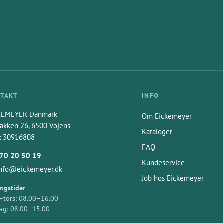
TAKT
INFO
KEMEYER Danmark
Om Eickemeyer
akken 26, 6500 Vojens
Kataloger
: 30916808
FAQ
70 20 50 19
Kundeservice
info@eickemeyer.dk
Job hos Eickemeyer
ngstider
tors: 08.00–16.00
ag: 08.00–15.00