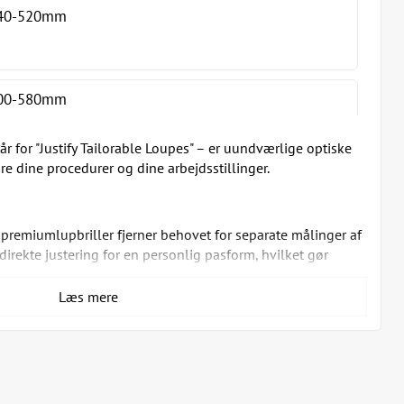
 340-520mm
 400-580mm
år for "Justify Tailorable Loupes" – er uundværlige optiske
dre dine procedurer og dine arbejdsstillinger.
-premiumlupbriller fjerner behovet for separate målinger af
direkte justering for en personlig pasform, hvilket gør
tyret med et 3-trins justerbart kædehængsel, som sikrer
Læs mere
n minimumsafstand på 12 cm mellem pupil og linsetønde,
asse vinkel og afstand.
 giver forvrængningsfri klarhed, hvilket sikrer præcise
ndlinger og diagnoser.
f materiale af høj kvalitet med en vægt på kun 11,8 g. Det