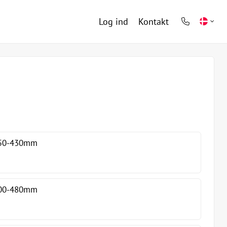
Log ind
Kontakt
phone
light
 250-430mm
 300-480mm