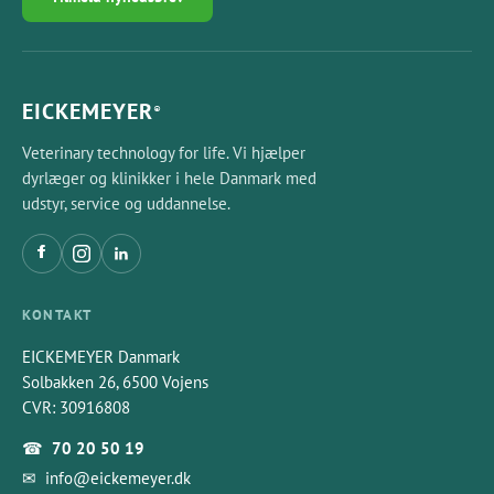
EICKEMEYER
®
Veterinary technology for life. Vi hjælper
dyrlæger og klinikker i hele Danmark med
udstyr, service og uddannelse.
KONTAKT
EICKEMEYER Danmark
Solbakken 26, 6500 Vojens
CVR: 30916808
☎
70 20 50 19
✉
info@eickemeyer.dk