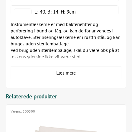
L: 40, B: 14, H: 9cm
Instrumentæskerne er med bakteriefilter og
perforering i bund og låg, og kan derfor anvendes i
autoklave. Steriliseringsæskerne er i rustfri stål, og kan
L: 41, B: 16, H: 6cm
bruges uden sterilemballage.
Ved brug uden sterilembalage, skal du være obs på at
æskens yderside ikke vil være steril.
Instrumentkasserne med låg fås i følgende størrelser:
L: 41, B: 16, H: 12cm
Læs mere
L 19 x B 14 x H 4 cm (varenr. 500319)
L 20 x B 16 x H 6 cm (varenr. 500420)
L 40 x B 14 x H 4 cm (varenr. 500340)
Relaterede produkter
L 40 x B 14 x H 9 cm (varenr. 500341)
L 41 x B 16 x H 6 cm (varenr. 500441)
L 41 x B 16 x H 12 cm (varenr. 500442)
Varenr.:
500500
Pakning: 1 æske inklusiv engangsbakteriefilter.