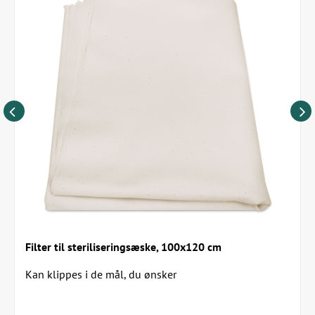
Det er muligt at anvende stoffilter (varenr. 500500)
OBS Instrumentæskerne kan ikke anvendes i
tørsterilisator!
Filter til steriliseringsæske, 100x120 cm
Kan klippes i de mål, du ønsker