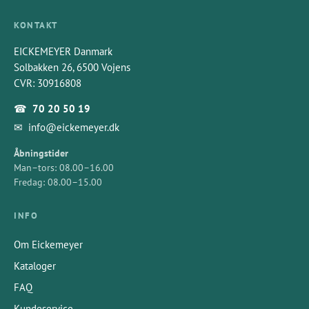
KONTAKT
EICKEMEYER Danmark
Solbakken 26, 6500 Vojens
CVR: 30916808
☎
70 20 50 19
✉
info@eickemeyer.dk
Åbningstider
Man–tors: 08.00–16.00
Fredag: 08.00–15.00
INFO
Om Eickemeyer
Kataloger
FAQ
Kundeservice