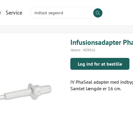
r
Service
Infusionsadapter Ph
Varenr.:
409016
Log ind for at bestille
IV PhaSeal adapter med indby
Samlet længde er 16 cm.