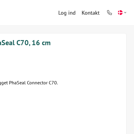
Log ind
Kontakt
phone
light
aSeal C70, 16 cm
gget PhaSeal Connector C70.