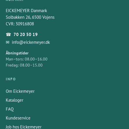
EICKEMEYER Danmark
Solbakken 26, 6500 Vojens
CVR: 30916808
☎
70 20 50 19
✉
info@eickemeyer.dk
Åbningstider
Man–tors: 08.00–16.00
Fredag: 08.00–15.00
INFO
Om Eickemeyer
Kataloger
FAQ
Kundeservice
Job hos Eickemeyer