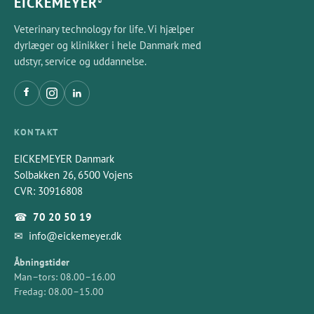
EICKEMEYER
®
Veterinary technology for life. Vi hjælper
dyrlæger og klinikker i hele Danmark med
udstyr, service og uddannelse.
KONTAKT
EICKEMEYER Danmark
Solbakken 26, 6500 Vojens
CVR: 30916808
☎
70 20 50 19
✉
info@eickemeyer.dk
Åbningstider
Man–tors: 08.00–16.00
Fredag: 08.00–15.00