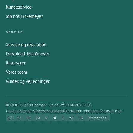
Kundeservice
Job hos Eickemeyer
SERVICE
Service og reparation
Download TeamViewer
Returvarer
Vores team
Guides og vejledninger
© EICKEMEYER Danmark · En del af EICKEMEYER KG
Handelsbetingelser
Persondatapolitik
Konkurrencebetingelser
Disclaimer
CA
CH
DE
HU
IT
NL
PL
SE
UK
International