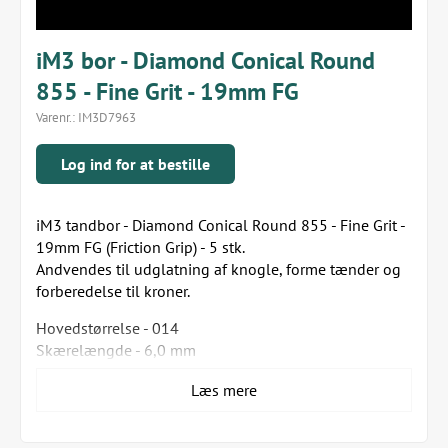
iM3 bor - Diamond Conical Round
855 - Fine Grit - 19mm FG
Varenr.:
IM3D7963
Log ind for at bestille
iM3 tandbor - Diamond Conical Round 855 - Fine Grit -
19mm FG (Friction Grip) - 5 stk.
Andvendes til udglatning af knogle, forme tænder og
forberedelse til kroner.
Hovedstørrelse - 014
Skærelængde - 6,0 mm
Disse bor er beregnet til engangsbrug, og
Læs mere
omkostningerne indregnes i hver procedure