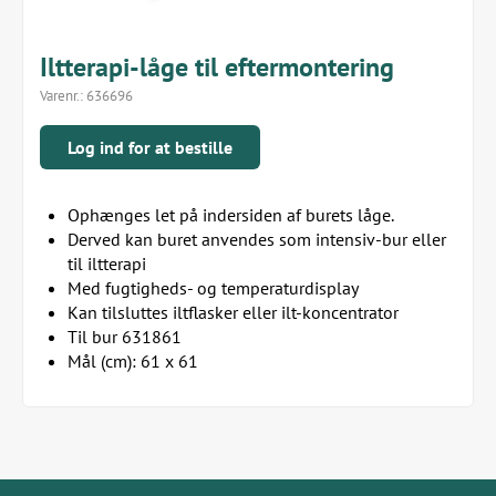
Iltterapi-låge til eftermontering
Varenr.:
636696
Log ind for at bestille
Ophænges let på indersiden af burets låge.
Derved kan buret anvendes som intensiv-bur eller
til iltterapi
Med fugtigheds- og temperaturdisplay
Kan tilsluttes iltflasker eller ilt-koncentrator
Til bur 631861
Mål (cm): 61 x 61