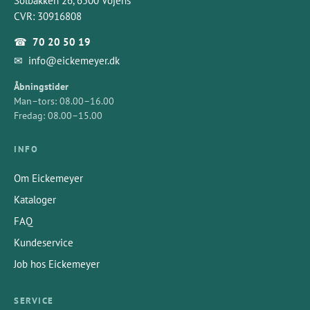
Solbakken 26, 6500 Vojens
CVR: 30916808
☎
70 20 50 19
✉
info@eickemeyer.dk
Åbningstider
Man–tors: 08.00–16.00
Fredag: 08.00–15.00
INFO
Om Eickemeyer
Kataloger
FAQ
Kundeservice
Job hos Eickemeyer
SERVICE