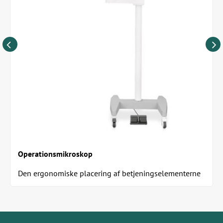
Operationsmikroskop
Den ergonomiske placering af betjeningselementerne
muliggør en afslappet arbejdsstilling over...