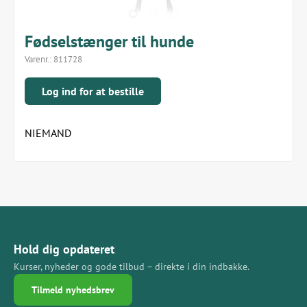
Fødselstænger til hunde
Varenr.:
811728
Log ind for at bestille
NIEMAND
Hold dig opdateret
Kurser, nyheder og gode tilbud – direkte i din indbakke.
Tilmeld nyhedsbrev