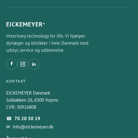
EICKEMEYER
®
Veterinary technology for life. Vi hjælper
dyrlæger og klinikker i hele Danmark med
udstyr, service og uddannelse.
KONTAKT
EICKEMEYER Danmark
Solbakken 26, 6500 Vojens
CVR: 30916808
☎
70 20 50 19
✉
info@eickemeyer.dk