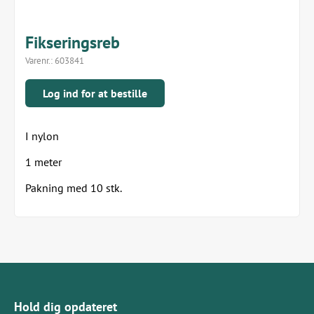
Fikseringsreb
Varenr.:
603841
Log ind for at bestille
I nylon
1 meter
Pakning med 10 stk.
Hold dig opdateret