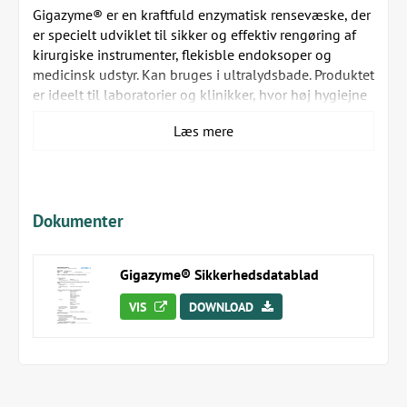
Gigazyme® er en kraftfuld enzymatisk rensevæske, der
er specielt udviklet til sikker og effektiv rengøring af
kirurgiske instrumenter, flekisble endoksoper og
medicinsk udstyr. Kan bruges i ultralydsbade. Produktet
er ideelt til laboratorier og klinikker, hvor høj hygiejne
er afgørende.
Læs mere
Gigazyme® er let bionedbrydelig og opfylder de
højeste standarder for miljøvenlig rengøring. Den
fjerner effektivt blod, proteiner og fedtstoffer, samtidig
med at den beskytter instrumenternes levetid.
Dokumenter
Effektiv mod organiske rester
Mild mod udstyr og materialer
Miljøvenlig og bionedbrydelig
Gigazyme® Sikkerhedsdatablad
pH-værdi: 5,5 – 8 (20°C)
Opløsning: > 100 g/l (20°C)
VIS
DOWNLOAD
Brugsanvisning
Gigazyme® anvendes i en koncentration på 1%. Dette
opnås ved at tilsætte 10 ml Gigazyme® til 1 liter vand.
For at sikre optimal rengøring og desinfektion