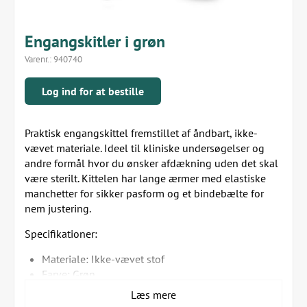
Engangskitler i grøn
Varenr.:
940740
Log ind for at bestille
Praktisk engangskittel fremstillet af åndbart, ikke-
vævet materiale. Ideel til kliniske undersøgelser og
andre formål hvor du ønsker afdækning uden det skal
være sterilt. Kittelen har lange ærmer med elastiske
manchetter for sikker pasform og et bindebælte for
nem justering.
Specifikationer:
Materiale: Ikke-vævet stof
Farve: Grøn
Størrelse: One size
Læs mere
Udstyr: Elastiske manchetter og bindebælte