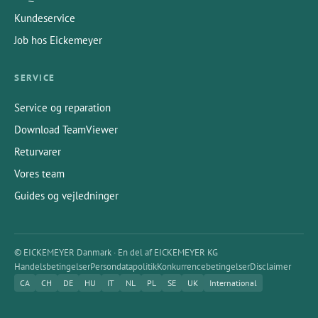
Kundeservice
Job hos Eickemeyer
SERVICE
Service og reparation
Download TeamViewer
Returvarer
Vores team
Guides og vejledninger
© EICKEMEYER Danmark · En del af EICKEMEYER KG
Handelsbetingelser
Persondatapolitik
Konkurrencebetingelser
Disclaimer
CA
CH
DE
HU
IT
NL
PL
SE
UK
International