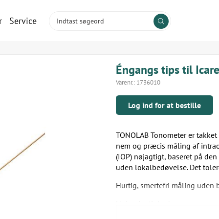
r
Service
Éngangs tips til Ic
Varenr.:
1736010
Log ind for at bestille
TONOLAB Tonometer er takket vær
nem og præcis måling af intrao
(IOP) nøjagtigt, baseret på de
uden lokalbedøvelse. Det toler
Hurtig, smertefri måling uden
Høj nøjagtighed