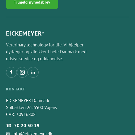
Tilmeld nyhedsbrev
EICKEMEYER
®
Veterinary technology for life. Vi hjælper
dyrlæger og klinikker i hele Danmark med
udstyr, service og uddannelse.
KONTAKT
EICKEMEYER Danmark
Solbakken 26, 6500 Vojens
CVR: 30916808
☎
70 20 50 19
✉
info@eickemeyer.dk