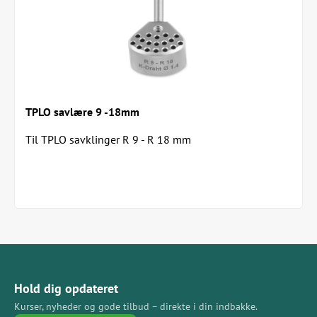
Øget modstandsdygtighed over for infektion
Fremskyndet helbredelse
Sættet indeholder:
2 EickLoxx TPLO sigtebakker
EickLoxx skrueimplantatmodul
4 drejebor med AO-skaft (Ø 1,4 mm, Ø 1,8 mm, Ø
TPLO savlære 9 -18mm
2,0 mm og Ø 2,5 mm)
2 skruetrækkerblade (Torx 6 og Torx 10)
Til TPLO savklinger R 9 - R 18 mm
2 boreguides (1.7 / 2.3 og 2.7 / 3.5 / 4.0)
Pladeskrueholder, pincet
Silikone skruetrækkerhåndtag
Dybdemåler
2 jig-tragte (1.7 / 2.3 og 2.7 / 3.5 / 4.0)
4 pladepositioneringstifter
40 titanskruer Ø 2,7 mm (fra 10 - 40 mm), lyseblå
40 titanium låseskruer Ø 3,5 mm (fra 10 - 40 mm),
magenta
Hold dig opdateret
5 TPLO-låseplader, højre (størrelse M - XXXL),
Kurser, nyheder og gode tilbud – direkte i din indbakke.
magenta