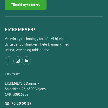
5 TPLO-låseplader, venstre (størrelse M - XXXL),
Tilmeld nyhedsbrev
magenta
Mål på beholder: L 312 x B 183 x H 122 mm
EICKEMEYER
®
Veterinary technology for life. Vi hjælper
dyrlæger og klinikker i hele Danmark med
udstyr, service og uddannelse.
KONTAKT
EICKEMEYER Danmark
Solbakken 26, 6500 Vojens
CVR: 30916808
☎
70 20 50 19