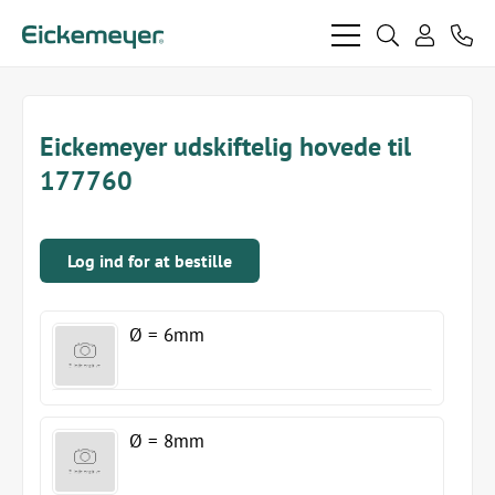
bars
search
phon
light
light
user
light
light
Eickemeyer udskiftelig hovede til
177760
Log ind for at bestille
Ø = 6mm
Ø = 8mm