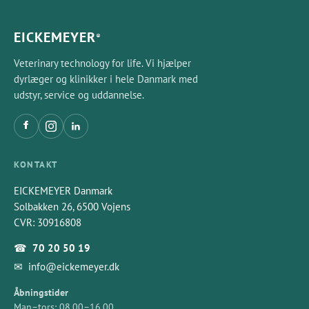
EICKEMEYER
®
Veterinary technology for life. Vi hjælper
dyrlæger og klinikker i hele Danmark med
udstyr, service og uddannelse.
KONTAKT
EICKEMEYER Danmark
Solbakken 26, 6500 Vojens
CVR: 30916808
☎
70 20 50 19
✉
info@eickemeyer.dk
Åbningstider
Man–tors: 08.00–16.00