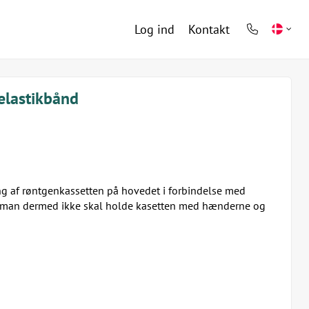
Log ind
Kontakt
phone
light
elastikbånd
ing af røntgenkassetten på hovedet i forbindelse med
å man dermed ikke skal holde kasetten med hænderne og