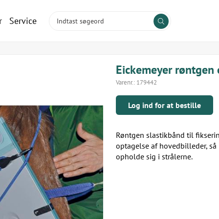
r
Service
Eickemeyer røntgen 
Varenr.:
179442
Log ind for at bestille
Røntgen slastikbånd til fikser
optagelse af hovedbilleder, s
opholde sig i strålerne.