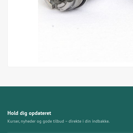
Hold dig opdateret
Kurser, nyheder og gode tilbud – direkte i din indbakke.