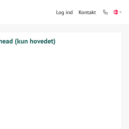
Log ind
Kontakt
phone
light
head (kun hovedet)