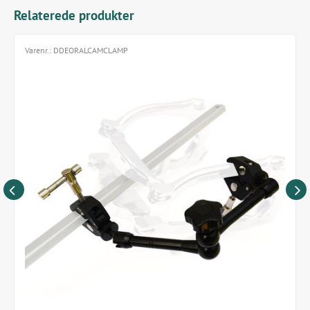
PC eller telefon. Kan derfor også nemt sendes
Relaterede produkter
videre til kunden eller anden dyrlæge.
Ledningsfri til telefon, PC eller tablet. Ledningen er
koblte imellem kamera og dongle (denne
Varenr.:
DDEORALCAMCLAMP
opbevares fint i lommen under brug)
Software kan bruges via google play, App fra Apple
eller windows.
Leveres i praktisk hårdt etui, som fylder minimalt i bilen.