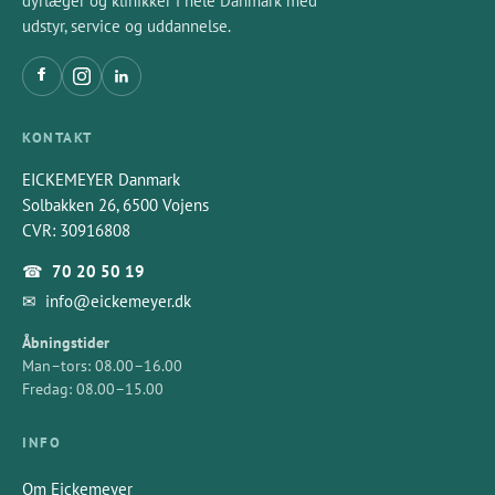
dyrlæger og klinikker i hele Danmark med
udstyr, service og uddannelse.
KONTAKT
EICKEMEYER Danmark
Solbakken 26, 6500 Vojens
CVR: 30916808
☎
70 20 50 19
✉
info@eickemeyer.dk
Åbningstider
Man–tors: 08.00–16.00
Fredag: 08.00–15.00
INFO
Om Eickemeyer