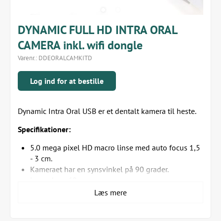
DYNAMIC FULL HD INTRA ORAL
CAMERA inkl. wifi dongle
Varenr.:
DDEORALCAMKITD
Log ind for at bestille
Dynamic Intra Oral USB er et dentalt kamera til heste.
Specifikationer:
5.0 mega pixel HD macro linse med auto focus 1,5
- 3 cm.
Kameraet har en synsvinkel på 90 grader.
Længde er 60 cm.
Modstands dygtig overfor vand og meget nem at
Læs mere
rengøre.
Gemmer billeder og videor via. dongle, på tablet,