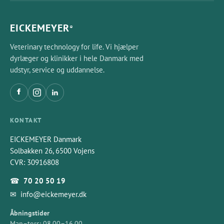
EICKEMEYER
®
Veterinary technology for life. Vi hjælper
dyrlæger og klinikker i hele Danmark med
udstyr, service og uddannelse.
KONTAKT
EICKEMEYER Danmark
Solbakken 26, 6500 Vojens
CVR: 30916808
☎
70 20 50 19
✉
info@eickemeyer.dk
Åbningstider
Man–tors: 08.00–16.00