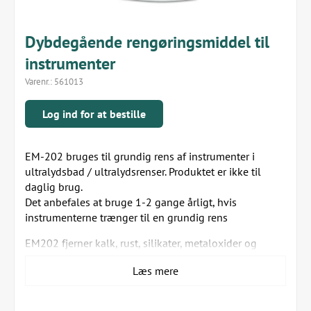
Dybdegående rengøringsmiddel til
instrumenter
Varenr.:
561013
Log ind for at bestille
EM-202 bruges til grundig rens af instrumenter i
ultralydsbad / ultralydsrenser. Produktet er ikke til
daglig brug.
Det anbefales at bruge 1-2 gange årligt, hvis
instrumenterne trænger til en grundig rens
EM202 fjerner kalk, rust, silikater, metaloxider og
fosfater fra stål og ædelmetal, glas, kunststof og
Læs mere
gummi.
OBS det er ikke egnet til letmetal, tin og zink.