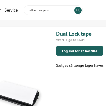
r
Service
Dual Lock tape
Varenr.:
EQULOCKTAPE
Log ind for at bestille
Sælges så længe lager haves