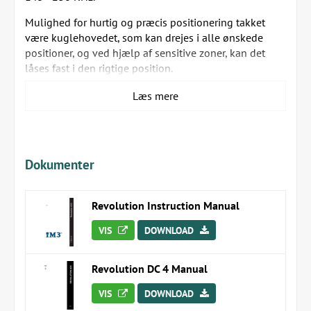
Mulighed for hurtig og præcis positionering takket
være kuglehovedet, som kan drejes i alle ønskede
positioner, og ved hjælp af sensitive zoner, kan det
låses fast i den rigtige position.
Leveres med håndholdt trådløs udløser.
Læs mere
iM3 Revolution kan leveres som enten væghængt
model eller som mobil gulvmodel:
iM3 tandrøntgen Revolution, væghængt (varenr.
Dokumenter
iM3X1100)
iM3 tandrøntgen Revolution, trolley (varenr.
Revolution Instruction Manual
iM3X1300)
VIS
DOWNLOAD
Specifikationer for iM3 Revolution:
Frekvens: 145 - 230 KHz
Revolution DC 4 Manual
Eksponeringstid: 0,01 - 1.000 sek.
Væghængt model fås i længderne: 40, 60 eller 90
VIS
DOWNLOAD
cm. Max. afstand fra væg: 230 cm