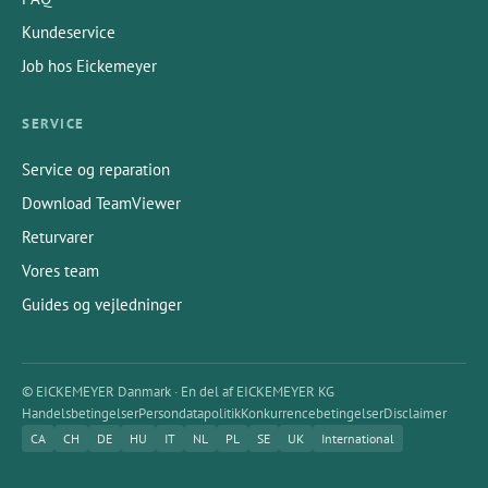
Kundeservice
Job hos Eickemeyer
SERVICE
Service og reparation
Download TeamViewer
Returvarer
Vores team
Guides og vejledninger
© EICKEMEYER Danmark · En del af EICKEMEYER KG
Handelsbetingelser
Persondatapolitik
Konkurrencebetingelser
Disclaimer
CA
CH
DE
HU
IT
NL
PL
SE
UK
International