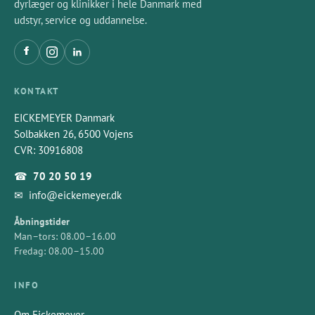
dyrlæger og klinikker i hele Danmark med
udstyr, service og uddannelse.
KONTAKT
EICKEMEYER Danmark
Solbakken 26, 6500 Vojens
CVR: 30916808
☎
70 20 50 19
✉
info@eickemeyer.dk
Åbningstider
Man–tors: 08.00–16.00
Fredag: 08.00–15.00
INFO
Om Eickemeyer