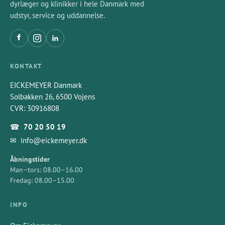
dyrlæger og klinikker i hele Danmark med
urenheder; og til sidst tørres borene i en ovn ved
udstyr, service og uddannelse.
80 °C for fuldstændig fjernelse af fugt.
Denne flertrinsproces sikrer, at hvert iM3-bor er
rent, poleret og klar til sikker og effektiv brug.
KONTAKT
EICKEMEYER Danmark
Solbakken 26, 6500 Vojens
CVR: 30916808
☎
70 20 50 19
✉
info@eickemeyer.dk
Åbningstider
Man–tors: 08.00–16.00
Fredag: 08.00–15.00
INFO