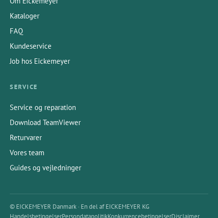
Om Eickemeyer
Kataloger
FAQ
Kundeservice
Job hos Eickemeyer
SERVICE
Service og reparation
Download TeamViewer
Returvarer
Vores team
Guides og vejledninger
© EICKEMEYER Danmark · En del af EICKEMEYER KG
Handelsbetingelser
Persondatapolitik
Konkurrencebetingelser
Disclaimer