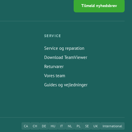
Tilmeld nyhedsbrev
SERVICE
Service og reparation
Download TeamViewer
Returvarer
Vores team
Guides og vejledninger
CA
CH
DE
HU
IT
NL
PL
SE
UK
International