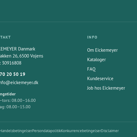
TAKT
INFO
KEMEYER Danmark
Om Eickemeyer
akken 26, 6500 Vojens
Kataloger
: 30916808
FAQ
70 20 50 19
Kundeservice
info@eickemeyer.dk
Job hos Eickemeyer
ngstider
tors: 08.00–16.00
ag: 08.00–15.00
Handelsbetingelser
Persondatapolitik
Konkurrencebetingelser
Disclaimer