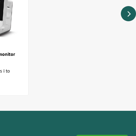
monitor
s i to