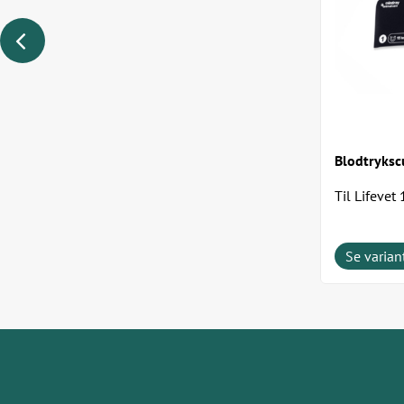
Blodtrykscu
Til Lifevet
Vet
Se varian