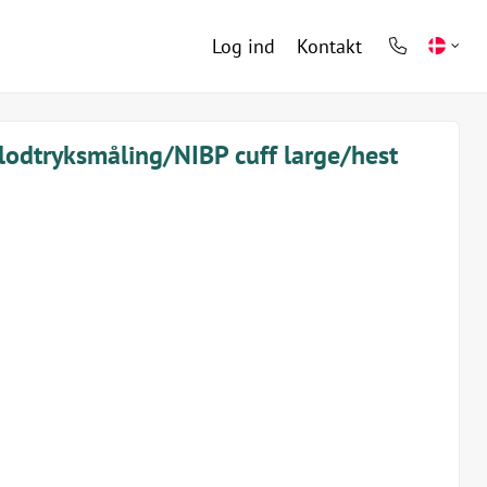
Log ind
Kontakt
phone
light
blodtryksmåling/NIBP cuff large/hest