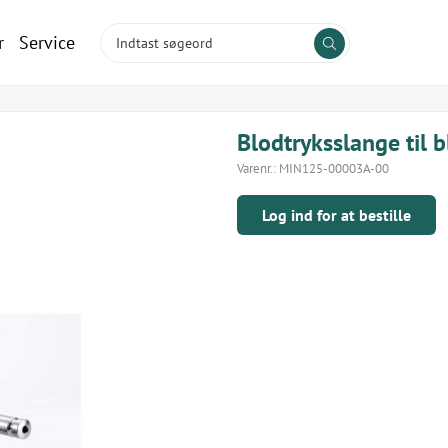
r
Service
Blodtryksslange til 
Varenr.:
MIN125-00003A-00
Log ind for at bestille