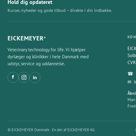
Hold dig opdateret
Kurser, nyheder og gode tilbud – direkte i din indbakke.
EICKEMEYER
KON
®
EIC
Veterinary technology for life. Vi hjælper
Solb
dyrlæger og klinikker i hele Danmark med
CVR
udstyr, service og uddannelse.
☎
✉
Åbni
Man–
Fred
© EICKEMEYER Danmark · En del af EICKEMEYER KG