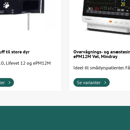
ff til store dyr
Overvågnings- og anæstesi
ePM12M Vet, Mindray
 10, Lifevet 12 og ePM12M
Ideel til smådyrspatienter. Få
variationer.
ter
Se varianter