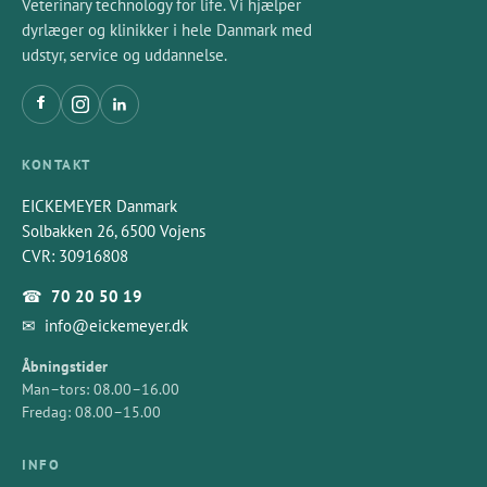
Veterinary technology for life. Vi hjælper
dyrlæger og klinikker i hele Danmark med
udstyr, service og uddannelse.
KONTAKT
EICKEMEYER Danmark
Solbakken 26, 6500 Vojens
CVR: 30916808
☎
70 20 50 19
✉
info@eickemeyer.dk
Åbningstider
Man–tors: 08.00–16.00
Fredag: 08.00–15.00
INFO