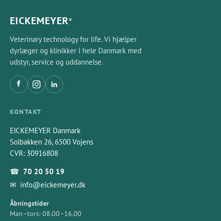
EICKEMEYER
®
Veterinary technology for life. Vi hjælper
dyrlæger og klinikker i hele Danmark med
udstyr, service og uddannelse.
KONTAKT
EICKEMEYER Danmark
Solbakken 26, 6500 Vojens
CVR: 30916808
☎
70 20 50 19
✉
info@eickemeyer.dk
Åbningstider
Man–tors: 08.00–16.00