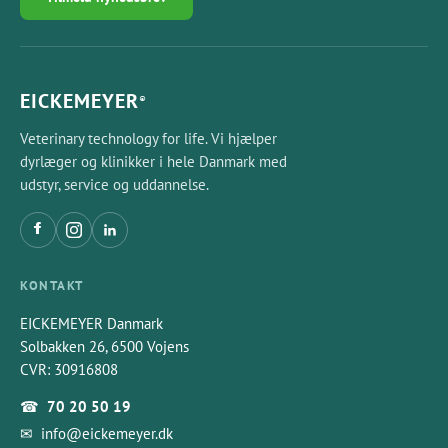
EICKEMEYER
®
Veterinary technology for life. Vi hjælper
dyrlæger og klinikker i hele Danmark med
udstyr, service og uddannelse.
KONTAKT
EICKEMEYER Danmark
Solbakken 26, 6500 Vojens
CVR: 30916808
☎
70 20 50 19
✉
info@eickemeyer.dk