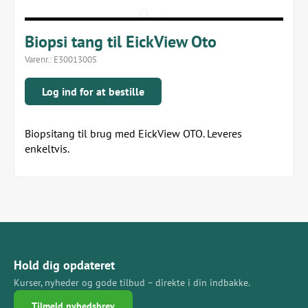
Biopsi tang til EickView Oto
Varenr.:
E30013005
Log ind for at bestille
Biopsitang til brug med EickView OTO. Leveres
enkeltvis.
Hold dig opdateret
Kurser, nyheder og gode tilbud – direkte i din indbakke.
Tilmeld nyhedsbrev