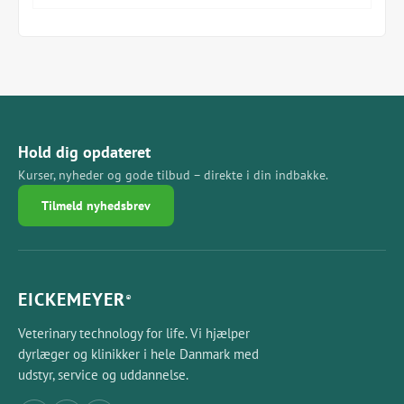
ventilation
Med EICKEMEYER TEC 3 Isofluran fordamper
Valgmulighed: Flowmeter lattergas / anden fordamper
Hold dig opdateret
Kurser, nyheder og gode tilbud – direkte i din indbakke.
Tilmeld nyhedsbrev
EICKEMEYER
®
Veterinary technology for life. Vi hjælper
dyrlæger og klinikker i hele Danmark med
udstyr, service og uddannelse.