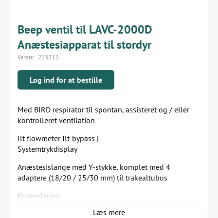
Beep ventil til LAVC-2000D
Anæstesiapparat til stordyr
Varenr.:
213212
Log ind for at bestille
Med BIRD respirator til spontan, assisteret og / eller
kontrolleret ventilation
Ilt flowmeter Ilt-bypass |
Systemtrykdisplay
Anæstesislange med Y-stykke, komplet med 4
adaptere (18/20 / 25/30 mm) til trakealtubus
Kogeadapter
Læs mere
Separat kredsløb med 30 ltr pose til anæstesi uden