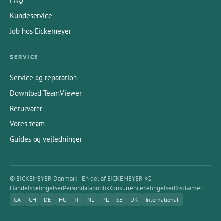
FAQ
Kundeservice
Job hos Eickemeyer
SERVICE
Service og reparation
Download TeamViewer
Returvarer
Vores team
Guides og vejledninger
© EICKEMEYER Danmark · En del af EICKEMEYER KG
Handelsbetingelser
Persondatapolitik
Konkurrencebetingelser
Disclaimer
CA
CH
DE
HU
IT
NL
PL
SE
UK
International