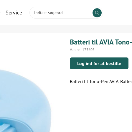
r
Service
Batteri til AVIA Tono
Varenr.:
173605
Log ind for at bestille
Batteri til Tono-Pen AVIA. Batt