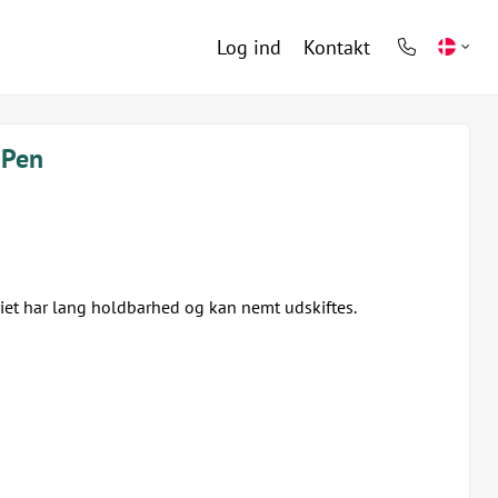
Log ind
Kontakt
phone
light
-Pen
eriet har lang holdbarhed og kan nemt udskiftes.