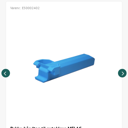
Varenr.:
E50002402