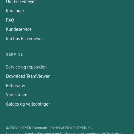
Om Eickemeyer
Kataloger
FAQ
Kundeservice
Job hos Eickemeyer
SERVICE
Service og reparation
Download TeamViewer
Returvarer
Vores team
Guides og vejledninger
© EICKEMEYER Danmark · En del af EICKEMEYER KG
Handelsbetingelser
Persondatapolitik
Konkurrencebetingelser
Disclaimer