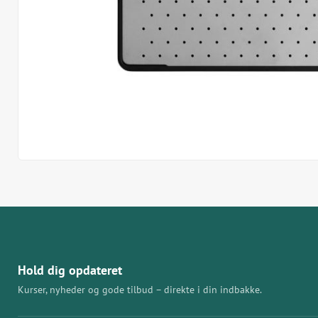
Hold dig opdateret
Kurser, nyheder og gode tilbud – direkte i din indbakke.