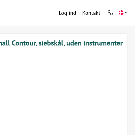
Log ind
Kontakt
phone
light
mall Contour, siebskål, uden instrumenter