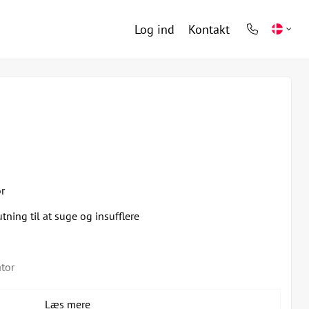
Log ind
Kontakt
phone
light
r
ning til at suge og insufflere
tor
, L = 73 mm, Optik 30 ° (304250)
Læs mere