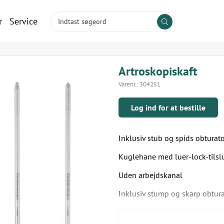
r
Service
Artroskopiskaft
Varenr.:
304251
Log ind for at bestille
Inklusiv stub og spids obturato
Kuglehane med luer-lock-tilslut
Uden arbejdskanal
Inklusiv stump og skarp obtura
Til endoskoper med Ø = 2,4 mm