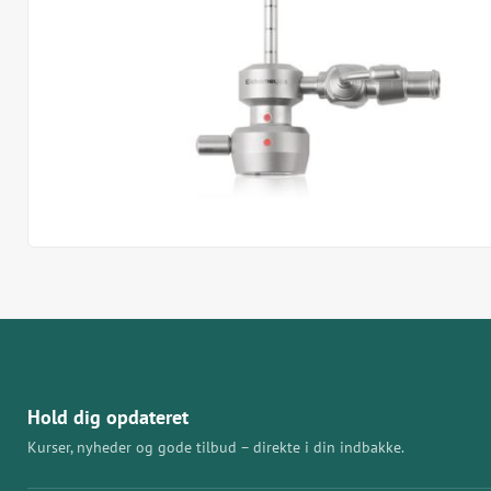
Hold dig opdateret
Kurser, nyheder og gode tilbud – direkte i din indbakke.