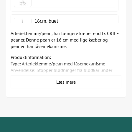
16cm, buet
Arterieklemme/pean, har længere kæber end fx CRILE
peaner. Denne pean er 16 cm med lige kæber og
peanen har låsemekanisme.
20cm, lige
Produktinformation:
Type: Arterieklemme/pean med låsemekanisme
Anvendelse: Stopper blødninger fra blodkar under
operation
25cm, bøjet 90 grader
Læs mere
Kæ
PEAN, 14cm, buet