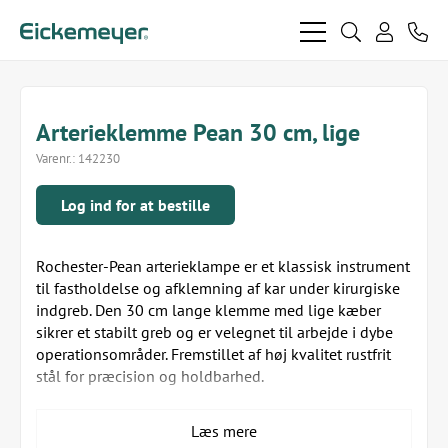
bars
search
phon
light
light
user
light
light
Arterieklemme Pean 30 cm, lige
Varenr.:
142230
Log ind for at bestille
Rochester-Pean arterieklampe er et klassisk instrument
til fastholdelse og afklemning af kar under kirurgiske
indgreb. Den 30 cm lange klemme med lige kæber
sikrer et stabilt greb og er velegnet til arbejde i dybe
operationsområder. Fremstillet af høj kvalitet rustfrit
stål for præcision og holdbarhed.
Specifikationer:
Læs mere