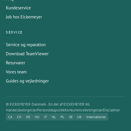
Kundeservice
Job hos Eickemeyer
SERVICE
Service og reparation
Download TeamViewer
Returvarer
Vores team
Guides og vejledninger
© EICKEMEYER Danmark · En del af EICKEMEYER KG
Handelsbetingelser
Persondatapolitik
Konkurrencebetingelser
Disclaimer
CA
CH
DE
HU
IT
NL
PL
SE
UK
International