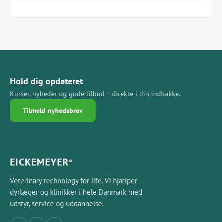
Type: Arterieklampe
Model: Rochester-Pean
Længde: 30 cm
Form: Lige kæber
Materiale: Rustfrit stål
Anvendelse: Afklemning af blodkar under kirurgi
Hold dig opdateret
Kurser, nyheder og gode tilbud – direkte i din indbakke.
Tilmeld nyhedsbrev
EICKEMEYER
®
Veterinary technology for life. Vi hjælper
dyrlæger og klinikker i hele Danmark med
udstyr, service og uddannelse.