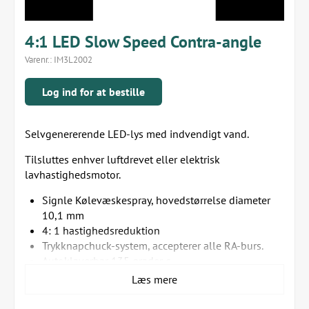
4:1 LED Slow Speed Contra-angle
Varenr.:
IM3L2002
Log ind for at bestille
Selvgenererende LED-lys med indvendigt vand.
Tilsluttes enhver luftdrevet eller elektrisk
lavhastighedsmotor.
Signle Kølevæskespray, hovedstørrelse diameter
10,1 mm
4: 1 hastighedsreduktion
Trykknapchuck-system, accepterer alle RA-burs.
Autoklaverbar 135 grader c.
Læs mere
Anvendes med (L2010L LS-motor med internt vand