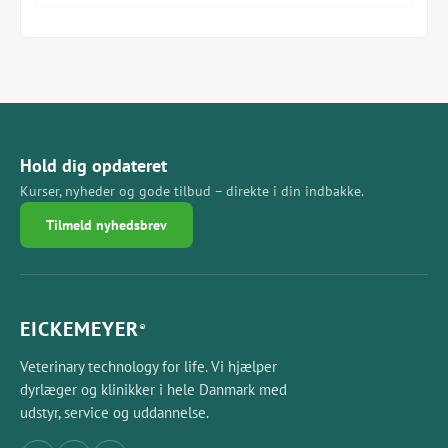
T1000 nåleholdere
T1200 Vævstænger
T1300 La Grange sakse, buet og savtakket klinge
T1400 Scalpel bladholder - rundt håndtag
T1500 buede stump sutur saks
D1096 Stor instrumentkassette i rustfrit stål
Hold dig opdateret
Kurser, nyheder og gode tilbud – direkte i din indbakke.
Tilmeld nyhedsbrev
EICKEMEYER
®
Veterinary technology for life. Vi hjælper
dyrlæger og klinikker i hele Danmark med
udstyr, service og uddannelse.