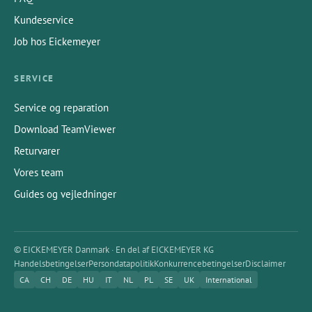
Kundeservice
Job hos Eickemeyer
SERVICE
Service og reparation
Download TeamViewer
Returvarer
Vores team
Guides og vejledninger
© EICKEMEYER Danmark · En del af EICKEMEYER KG
Handelsbetingelser
Persondatapolitik
Konkurrencebetingelser
Disclaimer
CA
CH
DE
HU
IT
NL
PL
SE
UK
International