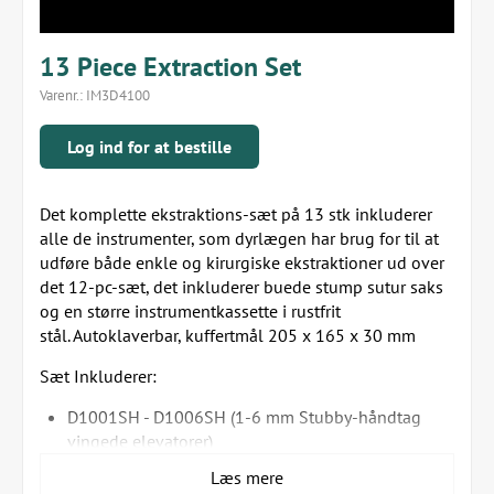
13 Piece Extraction Set
Varenr.:
IM3D4100
Log ind for at bestille
Det komplette ekstraktions-sæt på 13 stk inkluderer
alle de instrumenter, som dyrlægen har brug for til at
udføre både enkle og kirurgiske ekstraktioner ud over
det 12-pc-sæt, det inkluderer buede stump sutur saks
og en større instrumentkassette i rustfrit
stål. Autoklaverbar, kuffertmål 205 x 165 x 30 mm
Sæt Inkluderer:
D1001SH - D1006SH (1-6 mm Stubby-håndtag
vingede elevatorer)
D1011 Periosteal elevator dobbelt ende 2 / 4
Læs mere
D1012 Ekstraktionstang