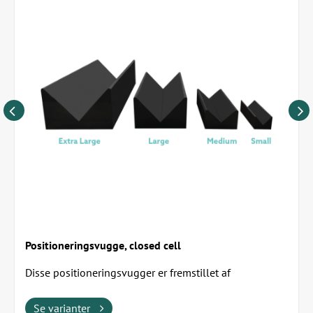
4 x 5,4 kg, 15 x 64 cm
2 x 6,8 kg, 15 x 102 cm
Rengøres med milde rengøringsmidler uden alkohol. Til
desinfektion bruges godkendte
overfladedesinfektionsmidler, som er skånsomme for plast
og vinyl.
Positioneringsvugge, closed cell
Disse positioneringsvugger er fremstillet af
højdensitetsskum og kombinerer lav vægt med høj...
Se varianter