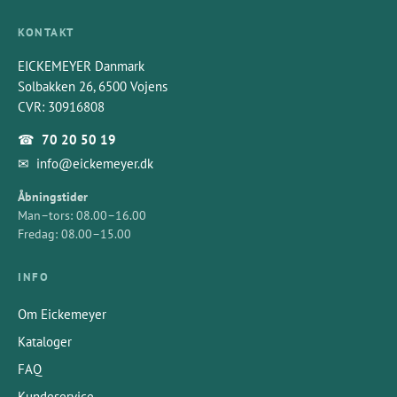
KONTAKT
EICKEMEYER Danmark
Solbakken 26, 6500 Vojens
CVR: 30916808
☎
70 20 50 19
✉
info@eickemeyer.dk
Åbningstider
Man–tors: 08.00–16.00
Fredag: 08.00–15.00
INFO
Om Eickemeyer
Kataloger
FAQ
Kundeservice