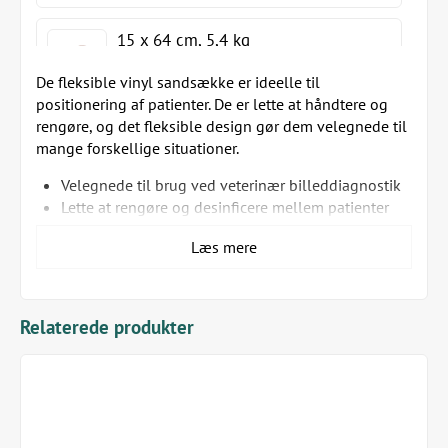
15 x 64 cm, 5,4 kg
De fleksible vinyl sandsække er ideelle til
positionering af patienter. De er lette at håndtere og
rengøre, og det fleksible design gør dem velegnede til
15 x 102 cm, 6,8 kg
mange forskellige situationer.
Velegnede til brug ved veterinær billeddiagnostik
Lette at rengøre og desinficere mellem patienter
Slidstærke med forstærkede dobbeltsømme
Sæt bestående af 10 stk
Læs mere
Ekstremt fleksibelt vinylbetræk i neutral sandfarve
Letvægt og nemme at placere præcist
Fås i forskellige dimensioner og vægtklasser samt som
Relaterede produkter
sæt med 10 stk
Sættet består af følgende:
2 x 1,4 kg, 10 x 31 cm
2 x 2,3 kg, 15 x 38 cm