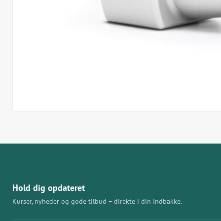
Hold dig opdateret
Kurser, nyheder og gode tilbud – direkte i din indbakke.