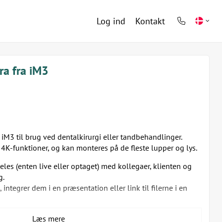
Log ind
Kontakt
phone
light
a fra iM3
 iM3 til brug ved dentalkirurgi eller tandbehandlinger.
 4K-funktioner, og kan monteres på de fleste lupper og lys.
les (enten live eller optaget) med kollegaer, klienten og
g.
 integrer dem i en præsentation eller link til filerne i en
Læs mere