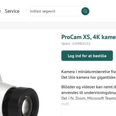
r
Service
ProCam XS, 4K kamer
Varenr.:
IM3PRCX252
Log ind for at bestille
Kamera i miniaturestørrelse fra
Det lille kamera har gigantiske
Billeder og videoer kan nemt de
anvendes til undervisningsbru
Del i fx. Zoom, Microsoft Teams,
mail.
Specifikatioer: