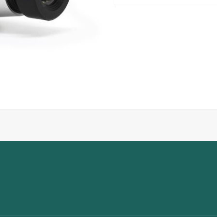
Kamera i aluminum
Kan monteres på de fleste 
Påsættes universal lupbrill
Håndfri betjening via USB 
Filmer i 4K/1080p/720p opl
Med Sony IMX 415 sensor
Udskiftelig UHD lense med 
Oplades via USB kabel
Vægt kun 14 gram
Mål 30 x 20 x 20 mm
Leveres inklusiv fem software l
og Mac.
Der ydes 2 års garanti på kamer