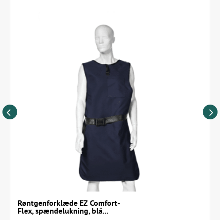
0,5 Pb blyfrontbeskyttelse
Fleksible krydsstropper på ryggen og skulderrem
Slidstærkt nylonmateriale med sorte kanter
Inkluderer fastgørelsesstrop til valgfrit
skjoldbruskkirtelskjold
Mulighed for +10 cm ekstra længde (varenr:
MXRTACLACUST10CM)
Produceret i USA af Techno Aide
Størrelsesguide
Størrelse | Brystmål / bredde | Længde | Vægt
Small | 88–97 cm / 55 cm | 90 cm | 4,0 kg
Medium | 98–107 cm / 58 cm | 95 cm | 4,5 kg
Large | 108–117 cm / 61 cm | 100 cm | 4,8 kg
XLarge | 118–127 cm / 64 cm | 105 cm | 5,5 kg
2XLarge | 128–137 cm / 67 cm | 110 cm | 6,0 kg
3XLarge | 138–147 cm / 70 cm | 115 cm | 7,0 kg
Røntgenforklæde EZ Comfort-
Flex, spændelukning, blå...