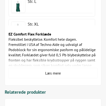
Str. L
Str. XL
EZ Comfort Flex Forklæde
Fleksibel beskyttelse. Komfort hele dagen.
Fremstillet i USA af Techno Aide og udvalgt af
Str. 2XL
Podoblock for sin ergonomiske pasform og pålidelige
kvalitet. Forklædet giver fuld 0,5 Pb blybeskyttelse på
fronten og har fleksible krydsstropper på ryggen samt
en skulderrem, som sikrer komfort selv under lange
Str. 3XL
procedurer.
Læs mere
Det slidstærke nylonmateriale med sorte kanter giver
høj holdbarhed og et professionelt look.
Forklædet fås i seks farver og seks størrelser, og der
medfølger en strop til montering af passende
Relaterede produkter
thyreoidea krave.
Vigtigste funktioner