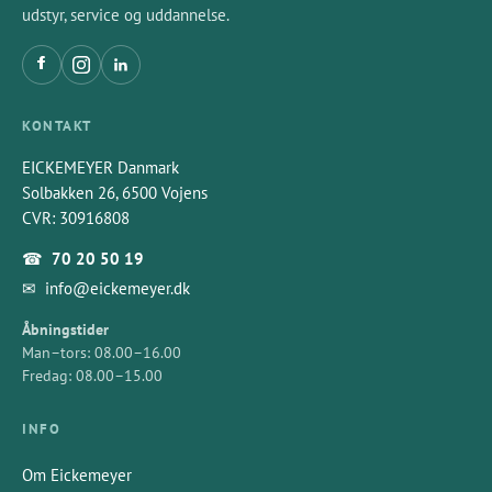
udstyr, service og uddannelse.
KONTAKT
EICKEMEYER Danmark
Solbakken 26, 6500 Vojens
CVR: 30916808
☎
70 20 50 19
✉
info@eickemeyer.dk
Åbningstider
Man–tors: 08.00–16.00
Fredag: 08.00–15.00
INFO
Om Eickemeyer