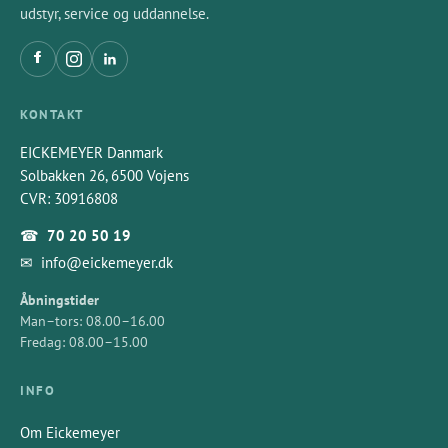
udstyr, service og uddannelse.
KONTAKT
EICKEMEYER Danmark
Solbakken 26, 6500 Vojens
CVR: 30916808
☎
70 20 50 19
✉
info@eickemeyer.dk
Åbningstider
Man–tors: 08.00–16.00
Fredag: 08.00–15.00
INFO
Om Eickemeyer