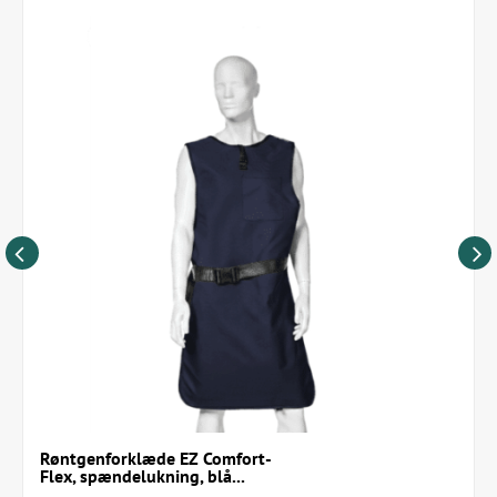
0,5 Pb blyfrontbeskyttelse
Fleksible krydsstropper på ryggen og skulderrem
Slidstærkt nylonmateriale med sorte kanter
Inkluderer fastgørelsesstrop til valgfrit
skjoldbruskkirtelskjold
Mulighed for +10 cm ekstra længde (varenr:
MXRTACLACUST10CM)
Produceret i USA af Techno Aide
Størrelsesguide
Størrelse | Brystmål / bredde | Længde | Vægt
Small | 88–97 cm / 55 cm | 90 cm | 4,0 kg
Medium | 98–107 cm / 58 cm | 95 cm | 4,5 kg
Large | 108–117 cm / 61 cm | 100 cm | 4,8 kg
XLarge | 118–127 cm / 64 cm | 105 cm | 5,5 kg
2XLarge | 128–137 cm / 67 cm | 110 cm | 6,0 kg
3XLarge | 138–147 cm / 70 cm | 115 cm | 7,0 kg
Røntgenforklæde EZ Comfort-
Flex, spændelukning, blå...