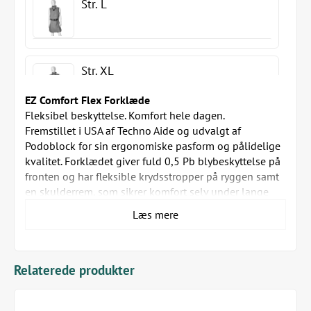
Str. L
Str. XL
EZ Comfort Flex Forklæde
Fleksibel beskyttelse. Komfort hele dagen.
Fremstillet i USA af Techno Aide og udvalgt af
Str. 2XL
Podoblock for sin ergonomiske pasform og pålidelige
kvalitet. Forklædet giver fuld 0,5 Pb blybeskyttelse på
fronten og har fleksible krydsstropper på ryggen samt
en skulderrem, som sikrer komfort selv under lange
Str. 3XL
procedurer.
Læs mere
Det slidstærke nylonmateriale med sorte kanter giver
høj holdbarhed og et professionelt look.
Forklædet fås i seks farver og seks størrelser, og der
medfølger en strop til montering af passende
Relaterede produkter
thyreoidea krave.
Vigtigste funktioner