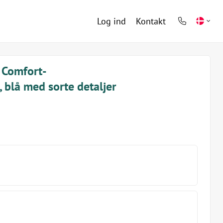
Log ind
Kontakt
phone
light
 Comfort-
 blå med sorte detaljer