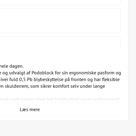
 hele dagen.
de og udvalgt af Podoblock for sin ergonomiske pasform og
giver fuld 0,5 Pb blybeskyttelse på fronten og har fleksible
en skulderrem, som sikrer komfort selv under lange
med sorte kanter giver høj holdbarhed og et professionelt
Læs mere
seks størrelser, og der medfølger en strop til montering af