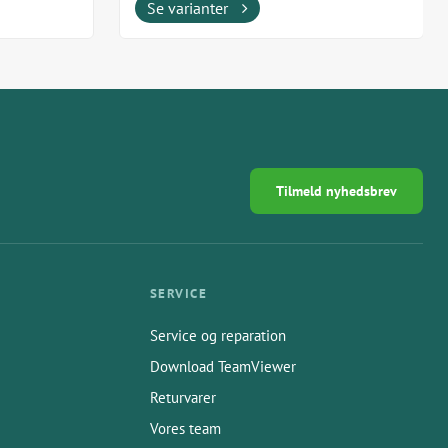
Fremstillet i USA af Techno...
Se varianter
Tilmeld nyhedsbrev
SERVICE
Service og reparation
Download TeamViewer
Returvarer
Vores team