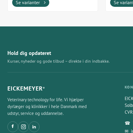
Fremstillet i USA af Techno...
Fremstillet
Se varianter
Se varian
Hold dig opdateret
Kurser, nyheder og gode tilbud – direkte i din indbakke.
EICKEMEYER
KON
®
EIC
Veterinary technology for life. Vi hjælper
Solb
dyrlæger og klinikker i hele Danmark med
CVR
udstyr, service og uddannelse.
☎
✉