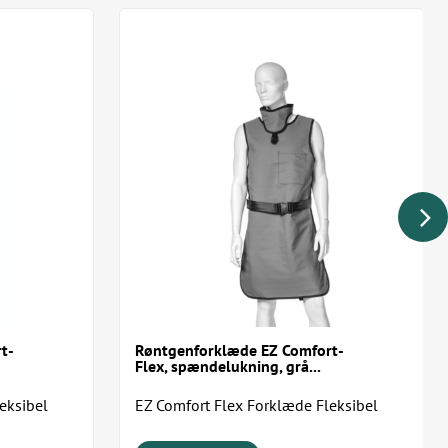
 ryggen og skulderrem
med sorte kanter
 til valgfrit skjoldbruskkirtelskjold
ra længde (varenr: MXRTACLACUST10CM)
 Aide
de | Længde | Vægt
 90 cm | 4,0 kg
m | 95 cm | 4,5 kg
 | 100 cm | 4,8 kg
m | 105 cm | 5,5 kg
 cm | 110 cm | 6,0 kg
cm | 115 cm | 7,0 kg
t-
Røntgenforklæde EZ Comfort-
Flex, spændelukning, grå...
eksibel
EZ Comfort Flex Forklæde Fleksibel
gen.
beskyttelse. Komfort hele dagen.