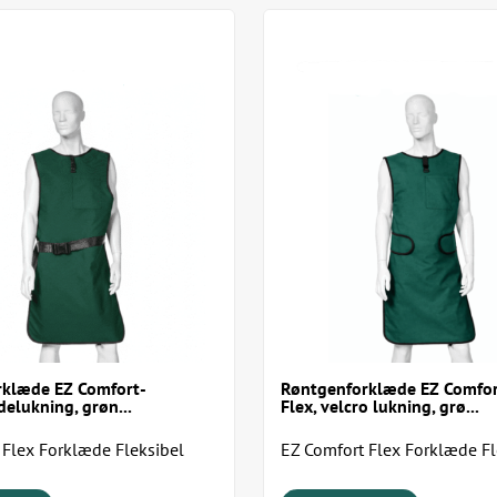
0,5 Pb blyfrontbeskyttelse
Fleksible krydsstropper på
Slidstærkt nylonmateriale 
Inkluderer fastgørelsesstrop
Mulighed for +10 cm ekst
Produceret i USA af Techno
Størrelsesguide
Størrelse | Brystmål / bred
Small | 88–97 cm / 55 cm |
Medium | 98–107 cm / 58 c
Large | 108–117 cm / 61 cm
XLarge | 118–127 cm / 64 c
2XLarge | 128–137 cm / 67
3XLarge | 138–147 cm / 70 
rklæde EZ Comfort-
Røntgenforklæde EZ Comfor
elukning, grøn...
Flex, velcro lukning, grø...
 Flex Forklæde Fleksibel
EZ Comfort Flex Forklæde Fl
. Komfort hele dagen.
beskyttelse. Komfort hele da