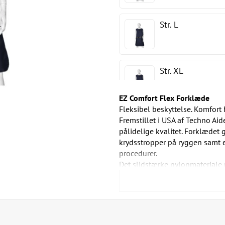
Str. L
Str. XL
EZ Comfort Flex Forklæde
Fleksibel beskyttelse. Komfort
Str. 2XL
Fremstillet i USA af Techno Ai
pålidelige kvalitet. Forklædet 
krydsstropper på ryggen samt 
procedurer.
Str. 3XL
Det slidstærke nylonmateriale 
look.
Forklædet fås i seks farver og 
passende thyreoidea krave.
Vigtigste funktioner